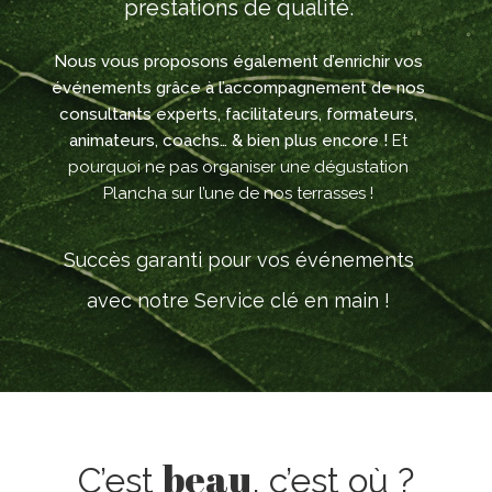
prestations de qualité.
Nous vous proposons également d’enrichir vos
événements grâce à l’accompagnement de nos
consultants experts, facilitateurs, formateurs,
animateurs, coachs… & bien plus encore !
Et
pourquoi ne pas organiser une dégustation
Plancha sur l’une de nos terrasses !
Succès garanti pour vos événements
avec notre Service clé en main !
beau
C’est
, c’est où ?