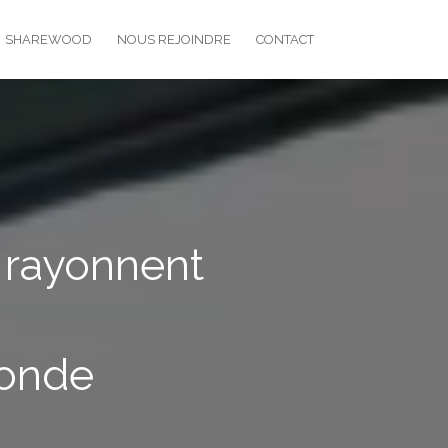
SHAREWOOD
NOUS REJOINDRE
CONTACT
 rayonnent
monde