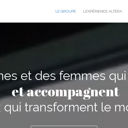
LE GROUPE
L’EXPÉRIENCE ALTERA
s et des femmes qui
e
t
f
o
r
m
e
n
t
 qui transforment le 